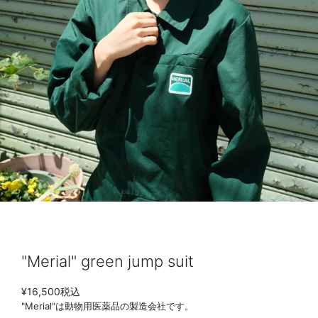
"Merial" green jump suit
¥16,500
税込
"Merial"は動物用医薬品の製造会社です。