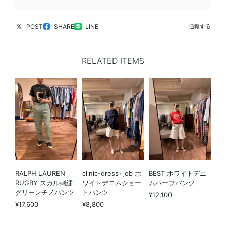
POST
SHARE
LINE
通報する
RELATED ITEMS
RALPH LAUREN
clinic-dress+job ホ
BEST ホワイトデニ
RUGBY スカル刺繍
ワイトデニムショー
ムハーフパンツ
グリーンチノパンツ
トパンツ
¥12,100
¥17,600
¥8,800