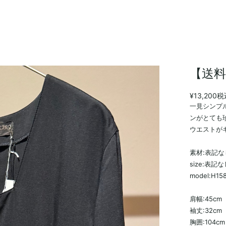
【送料
¥13,200
税
一見シンプ
ンがとても
ウエストが
素材:表記な
size:表記
model:H15
肩幅:45cm
袖丈:32cm
胸囲:104cm