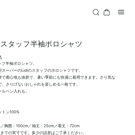
L スタッフ半袖ポロシャツ
込
タッフ半袖ポロシャツ。
スーパーのLidlのスタッフのポロシャツです。
材で着心地も抜群で、暑い季節にも快適に着用できます。さり気な
で、さりげないおしゃれを楽しめる一枚です。
ールペン入れも。
L
トン100%
m／胸囲：100cm／袖丈：25cm／着丈：72cm
置きでの実寸です。多少の誤差はご了承ください。