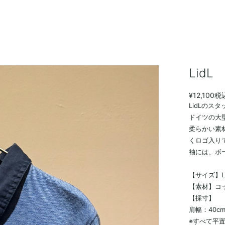
Lid
¥12,100
税
LidLのス
ドイツの大型
柔らかい素
くロゴ入り
袖には、ボ
【サイズ】
【素材】コッ
【採寸】
肩幅：40c
※すべて平