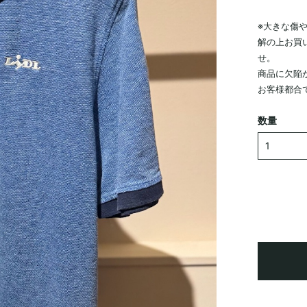
※大きな傷
解の上お買
せ。
商品に欠陥
お客様都合
数量