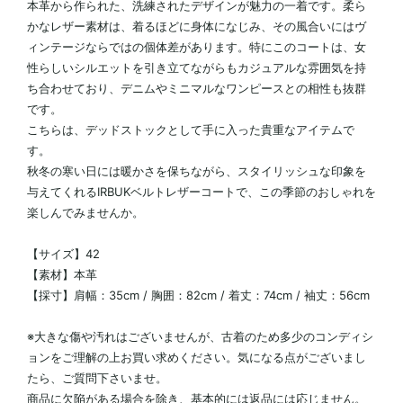
本革から作られた、洗練されたデザインが魅力の一着です。柔ら
かなレザー素材は、着るほどに身体になじみ、その風合いにはヴ
ィンテージならではの個体差があります。特にこのコートは、女
性らしいシルエットを引き立てながらもカジュアルな雰囲気を持
ち合わせており、デニムやミニマルなワンピースとの相性も抜群
です。
こちらは、デッドストックとして手に入った貴重なアイテムで
す。
秋冬の寒い日には暖かさを保ちながら、スタイリッシュな印象を
与えてくれるIRBUKベルトレザーコートで、この季節のおしゃれを
楽しんでみませんか。
【サイズ】42
【素材】本革
【採寸】肩幅：35cm / 胸囲：82cm / 着丈：74cm / 袖丈：56cm
※大きな傷や汚れはございませんが、古着のため多少のコンディシ
ョンをご理解の上お買い求めください。気になる点がございまし
たら、ご質問下さいませ。
商品に欠陥がある場合を除き、基本的には返品には応じません。