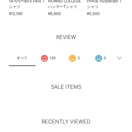
1970's〜80's Felix T
HOWRD COLLEGE
Prince Purplerain T
シャツ
ハンマーTシャツ
シャツ
¥12,100
¥6,600
¥5,500
REVIEW
すべて
126
3
0
SALE ITEMS
RECENTLY VIEWED