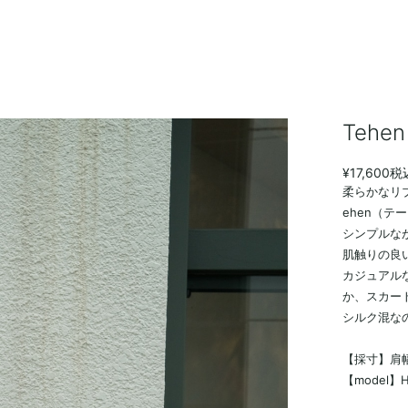
Teh
¥17,600
税
柔らかなリブ
ehen（テ
シンプルな
肌触りの良
カジュアル
か、スカー
シルク混な
【採寸】肩幅：
【model】H