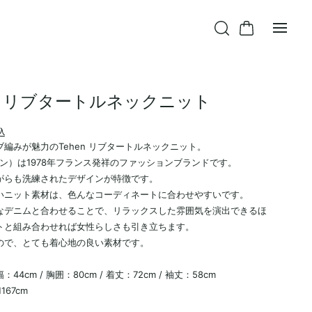
en リブタートルネックニット
込
編みが魅力のTehen リブタートルネックニット。
ーン）は1978年フランス発祥のファッションブランドです。
がらも洗練されたデザインが特徴です。
いニット素材は、色んなコーディネートに合わせやすいです。
なデニムと合わせることで、リラックスした雰囲気を演出できるほ
トと組み合わせれば女性らしさも引き立ちます。
ので、とても着心地の良い素材です。
44cm / 胸囲：80cm / 着丈：72cm / 袖丈：58cm
167cm