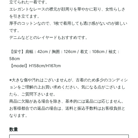
立てられた一着です。
エレガントなレースの襟元が顔周りを華やかに彩り、女性らしさ
を引き立てます。
厚手のコットンなので、1枚で着用しても透け感がないのが嬉しい
です。
デニムなどとのレイヤードもおすすめです。
【採寸】肩幅：42cm / 胸囲：126cm / 着丈：108cm / 袖丈：
58cm
【model】H158cm/H167cm
※大きな傷や汚れはございませんが、古着のため多少のコンディシ
ョンをご理解の上お買い求めください。気になる点がございまし
たら、ご質問下さいませ。
商品に欠陥がある場合を除き、基本的には返品には応じません。
お客様都合での返品の場合は、送料と振込手数料はお客様負担と
なります。
数量