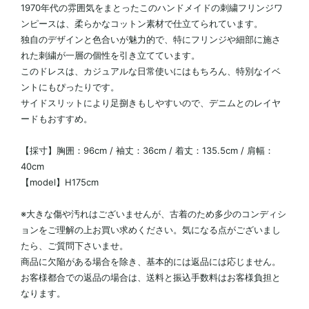
1970年代の雰囲気をまとったこのハンドメイドの刺繍フリンジワ
ンピースは、柔らかなコットン素材で仕立てられています。
独自のデザインと色合いが魅力的で、特にフリンジや細部に施さ
れた刺繍が一層の個性を引き立てています。
このドレスは、カジュアルな日常使いにはもちろん、特別なイベ
ントにもぴったりです。
サイドスリットにより足捌きもしやすいので、デニムとのレイヤ
ードもおすすめ。
【採寸】胸囲：96cm / 袖丈：36cm / 着丈：135.5cm / 肩幅：
40cm
【model】H175cm
※大きな傷や汚れはございませんが、古着のため多少のコンディシ
ョンをご理解の上お買い求めください。気になる点がございまし
たら、ご質問下さいませ。
商品に欠陥がある場合を除き、基本的には返品には応じません。
お客様都合での返品の場合は、送料と振込手数料はお客様負担と
なります。