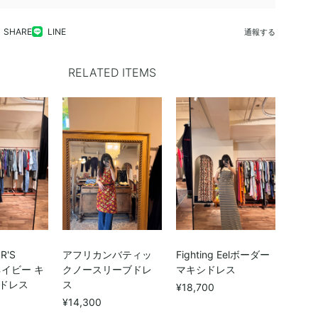
SHARE
LINE
通報する
RELATED ITEMS
R'S
アフリカンバティッ
Fighting Eelボーダー
 ネイビー キ
クノースリーブドレ
マキシドレス
ドレス
ス
¥18,700
¥14,300