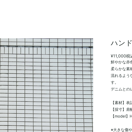
ハン
¥11,000
税
鮮やかな赤
柔らかな素
流れるよう
す。
デニムとの
【素材】表
【採寸】肩幅：
【model】H
※大きな傷