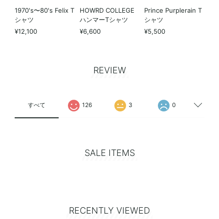
1970's〜80's Felix T
HOWRD COLLEGE
Prince Purplerain T
シャツ
ハンマーTシャツ
シャツ
¥12,100
¥6,600
¥5,500
REVIEW
すべて
126
3
0
SALE ITEMS
RECENTLY VIEWED