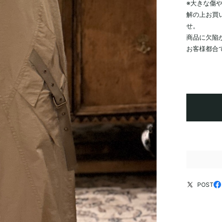
※大きな傷
解の上お買
せ。
商品に欠陥
お客様都合
POST