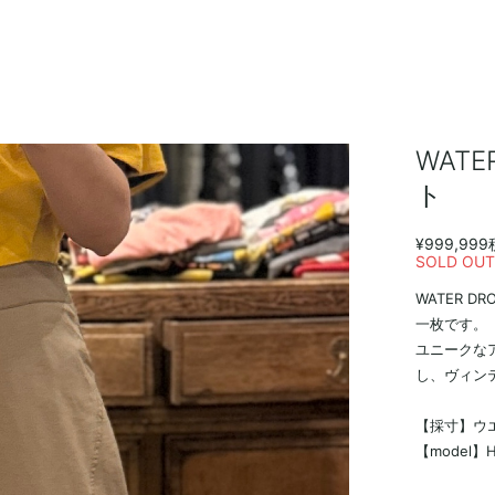
WAT
ト
¥999,999
SOLD OU
WATER 
一枚です。
ユニークな
し、ヴィン
【採寸】ウエス
【model】H