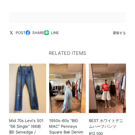
POST
SHARE
LINE
通報する
RELATED ITEMS
Mid 70s Levi's 501
1950s-60s "BIG
BEST ホワイトデニ
"66 Single" (66前
MAC" Penneys
ムハーフパンツ
期) Selvedge /
Square Bak Denim
¥12,100