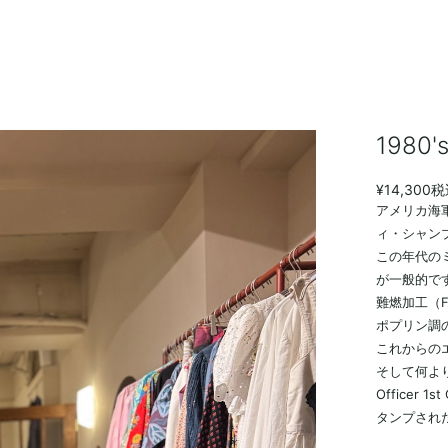
1980
¥14,300
税
アメリカ海軍
ィ・シャン
この年代の
が一般的で
難燃加工（FL
ポプリン調
これからの
そして何よ
Office
タンプされ