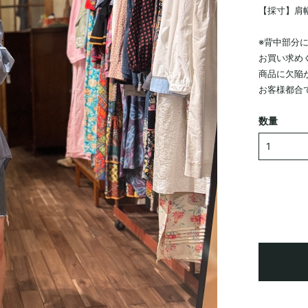
【採寸】肩幅：
※背中部分
お買い求め
商品に欠陥
お客様都合
数量