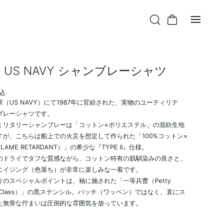
's US NAVY シャンブレーシャツ
込
（US NAVY）にて1987年に官給された、実物のユーティリテ
ブレーシャツです。
ミリタリーシャンブレーは「コットン×ポリエステル」の混紡生地
すが、こちらは船上での火災を想定して作られた「100%コットン×
AME RETARDANT）」の希少な『TYPE II』仕様。
のドライでタフな質感ながら、コットン特有の肌馴染みの良さと、
エイジング（色落ち）が非常に楽しみな一着です。
りのスペシャルポイントは、袖に施された「一等兵曹（Petty
r 1st Class）」の黒ステンシル。パッチ（ワッペン）ではなく、直にス
た無骨な佇まいは圧倒的な雰囲気を放っています。