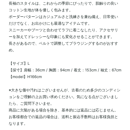
長袖のスタイルは、これからの季節にぴったりで、肌触りの良い
コットン生地が体を優しく包みます。
ボーダーパターンはカジュアルさと洗練さを兼ね備え、日常使い
だけでなく、お出かけにも最適なアイテムです。
スニーカーやブーツと合わせてラフに着こなしたり、アクセサリ
ーを加えてドレッシーな印象にも変化させることができます。
長さがあるので、ベルトで調整してブラウジングするのがおすす
め。
【サイズ】L
【採寸】肩幅：36cm / 胸囲：94cm / 着丈：153cm / 袖丈：67cm
【model】H166cm
※大きな傷や汚れはございませんが、古着のため多少のコンディシ
ョンをご理解の上お買い求めください。気になる点がございまし
たら、ご質問下さいませ。
商品に欠陥がある場合を除き、基本的には返品には応じません。
お客様都合での返品の場合は、送料と振込手数料はお客様負担と
なります。