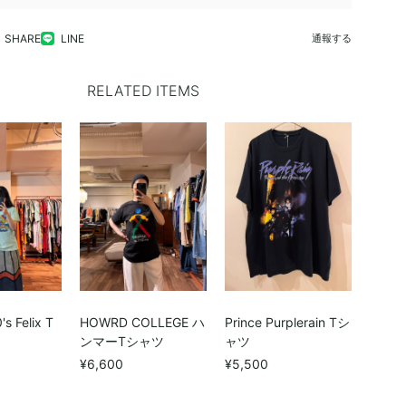
SHARE
LINE
通報する
RELATED ITEMS
s Felix T
HOWRD COLLEGE ハ
Prince Purplerain Tシ
ンマーTシャツ
ャツ
¥6,600
¥5,500