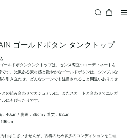
MAIN ゴールドボタン タンクトップ
込
INのゴールドボタンタンクトップは、センス際立つコーディネートを
着です。光沢ある素材感と艶やかなゴールドボタンは、シンプルな
感を引き立たせ、どんなシーンでも注目されること間違いありませ
ツとの組み合わせでカジュアルに、またスカートと合わせてエレガ
イルにもぴったりです。
40cm / 胸囲：86cm / 着丈：62cm
166cm
や汚れはございませんが、古着のため多少のコンディションをご理