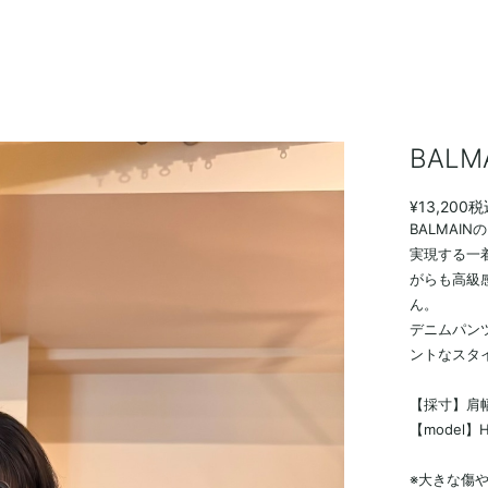
BAL
¥13,200
税
BALMA
実現する一
がらも高級
ん。
デニムパン
ントなスタ
【採寸】肩幅：
【model】H
※大きな傷