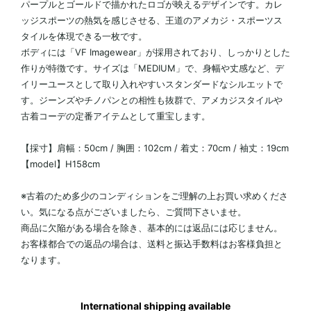
パープルとゴールドで描かれたロゴが映えるデザインです。カレ
ッジスポーツの熱気を感じさせる、王道のアメカジ・スポーツス
タイルを体現できる一枚です。
ボディには「VF Imagewear」が採用されており、しっかりとした
作りが特徴です。サイズは「MEDIUM」で、身幅や丈感など、デ
イリーユースとして取り入れやすいスタンダードなシルエットで
す。ジーンズやチノパンとの相性も抜群で、アメカジスタイルや
古着コーデの定番アイテムとして重宝します。
【採寸】肩幅：50cm / 胸囲：102cm / 着丈：70cm / 袖丈：19cm
【model】H158cm
※古着のため多少のコンディションをご理解の上お買い求めくださ
い。気になる点がございましたら、ご質問下さいませ。
商品に欠陥がある場合を除き、基本的には返品には応じません。
お客様都合での返品の場合は、送料と振込手数料はお客様負担と
なります。
International shipping available